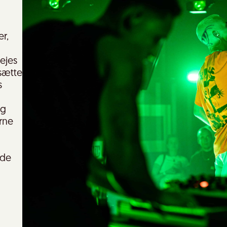
r,
lejes
 sætte
s
og
erne
nde