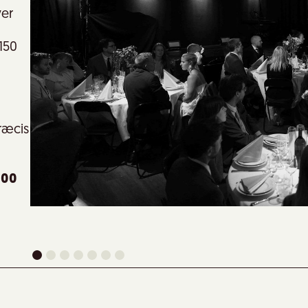
ver
150
ræcis
100