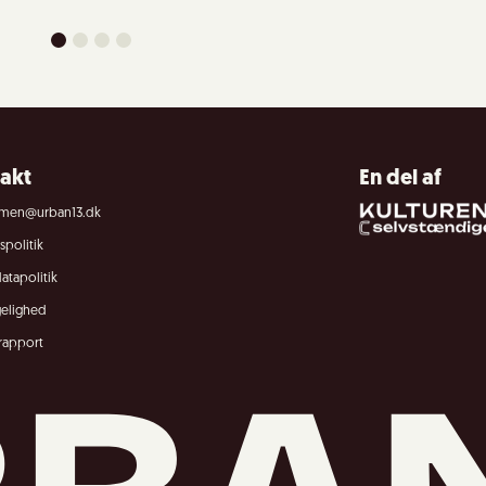
akt
En del af
men@urban13.dk
politik
atapolitik
gelighed
rapport