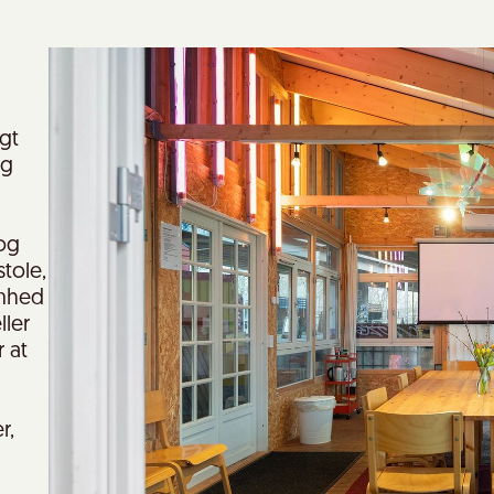
gt
og
og
tole,
omhed
ller
 at
r,