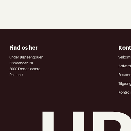
Find os her
Kont
under Bispeengbuen
velkom
Bispeengen 20
Adfærds
2000 Frederiksberg
Danmark
Persond
Tilgæn
Kontrol