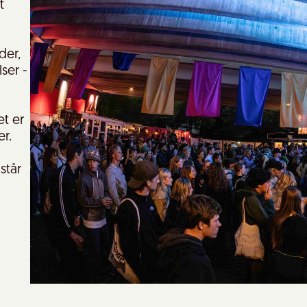
t
der,
ser -
et er
r.
står