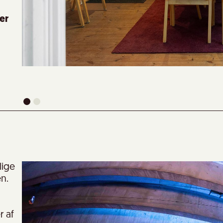
der
lige
n.
r af