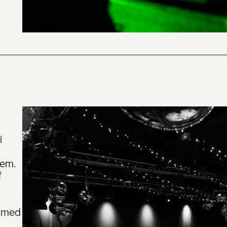
i
lem.
f
t med