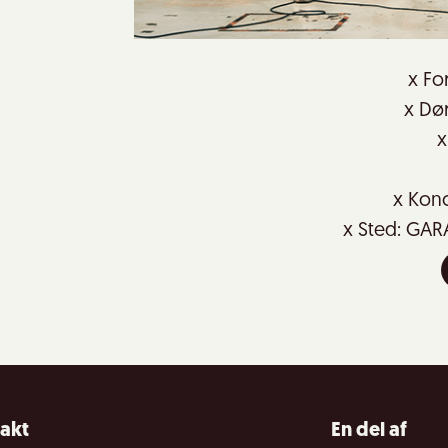
x For
x Dør
x
x Konc
x Sted: GAR
akt
En del af