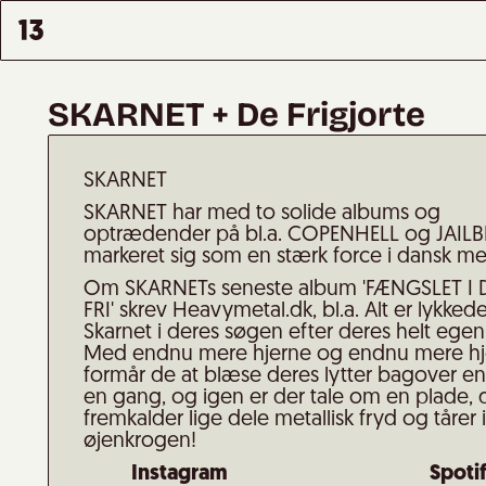
SKARNET + De Frigjorte
SKARNET
SKARNET har med to solide albums og
optrædender på bl.a. COPENHELL og JAIL
markeret sig som en stærk force i dansk met
Om SKARNETs seneste album 'FÆNGSLET I 
FRI' skrev Heavymetal.dk, bl.a. Alt er lykkede
Skarnet i deres søgen efter deres helt egen
Med endnu mere hjerne og endnu mere hj
formår de at blæse deres lytter bagover e
en gang, og igen er der tale om en plade, 
fremkalder lige dele metallisk fryd og tårer i
øjenkrogen!
Instagram
Spoti