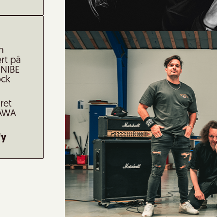
n
rt på
 NIBE
ock
ret
ZAWA
fy