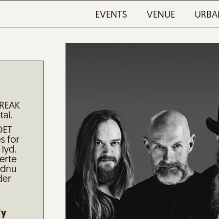
EVENTS
VENUE
URBA
BREAK
al.
DET
s for
 lyd.
erte
ndnu
der
fy