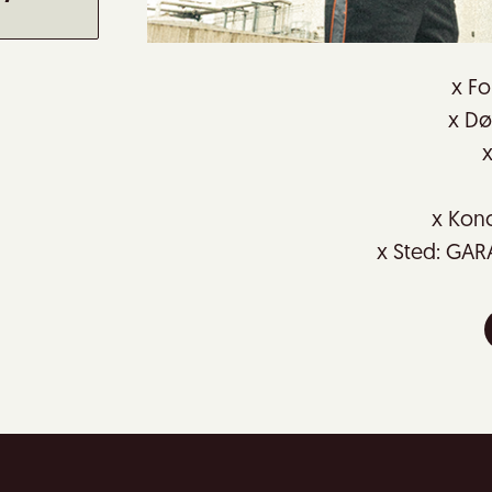
x Fo
x Dør
x
x Konc
x Sted: GAR