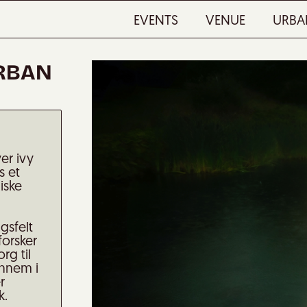
EVENTS
VENUE
URBA
URBAN
er ivy
s et
iske
gsfelt
forsker
rg til
ennem i
r
k.