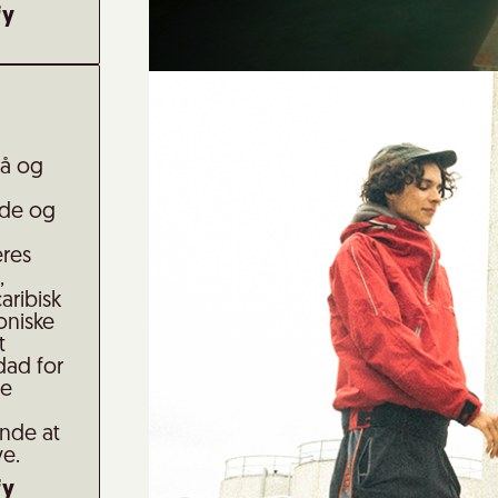
fy
rå og
nde og
eres
,
aribisk
oniske
t
dad for
de
ende at
ve.
fy