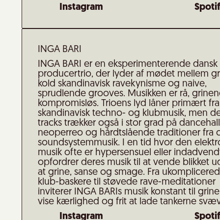
Instagram
Spoti
INGA BARI
INGA BARI er en eksperimenterende dansk
producertrio, der lyder af mødet mellem g
kold skandinavisk ravekynisme og naive,
sprudlende grooves. Musikken er rå, grine
kompromisløs. Trioens lyd låner primært fra
skandinavisk techno- og klubmusik, men d
tracks trækker også i stor grad på dancehall
neoperreo og hårdtslående traditioner fra c
soundsystemmusik. I en tid hvor den elektr
musik ofte er hypersensuel eller indadvend
opfordrer deres musik til at vende blikket u
at grine, sanse og smage. Fra ukomplicere
klub-baskere til støvede rave-meditationer
inviterer INGA BARIs musik konstant til grin
vise kærlighed og frit at lade tankerne svæ
Instagram
Spoti