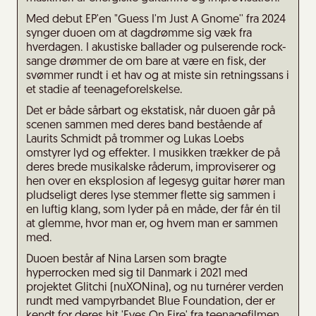
Med debut EP'en "Guess I'm Just A Gnome'' fra 2024
synger duoen om at dagdrømme sig væk fra
hverdagen. I akustiske ballader og pulserende rock-
sange drømmer de om bare at være en fisk, der
svømmer rundt i et hav og at miste sin retningssans i
et stadie af teenageforelskelse.
Det er både sårbart og ekstatisk, når duoen går på
scenen sammen med deres band bestående af
Laurits Schmidt på trommer og Lukas Loebs
omstyrer lyd og effekter. I musikken trækker de på
deres brede musikalske råderum, improviserer og
hen over en eksplosion af legesyg guitar hører man
pludseligt deres lyse stemmer flette sig sammen i
en luftig klang, som lyder på en måde, der får én til
at glemme, hvor man er, og hvem man er sammen
med.
Duoen består af Nina Larsen som bragte
hyperrocken med sig til Danmark i 2021 med
projektet Glitchi (nuXONina), og nu turnérer verden
rundt med vampyrbandet Blue Foundation, der er