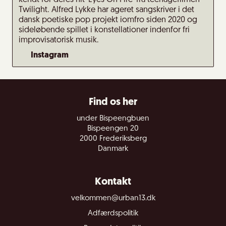
kendt for deres hit 'Eyes On Fire' fra teenagefilmen
Twilight. Alfred Lykke har ageret sangskriver i det
dansk poetiske pop projekt iomfro siden 2020 og
sideløbende spillet i konstellationer indenfor fri
improvisatorisk musik.
Instagram
Find os her
under Bispeengbuen
Bispeengen 20
2000 Frederiksberg
Danmark
Kontakt
velkommen@urban13.dk
Adfærdspolitik