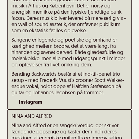
kommer ud af undergrundsscenen for alternativ
musik i Århus og København. Det er noisy og
energisk, men ikke på den typiske fjendtlige punk
facon. Deres musik bliver leveret på mere ærlig vis -
en wall of sound æstetik, der omfavner publikum
som en ekstatisk fælles oplevelse.
Sangene er legende og poetiske og omhandler
kærlighed mellem brødre, det at være langt fra
hinanden og savnet derved. Både glædesfulde og
melankolske, men alle med udgangspunkt i minder
og oplevelser fra livet omkring dem.
Bending Backwartds består af et ind-til-benet trio
setup - med Frederik Vuust's crooner Scott Walker-
esque vokal, holdt oppe af Halfdan Stefansson på
guitar og Johannes Jacobsen på trommer.
Instagram
NINA AND ALFRED
Nina and Alfred er en sangskriverduo, der skriver
fængende popsange og kaster dem ind i deres
maskineri af energiske guitarriffs og improvisation.