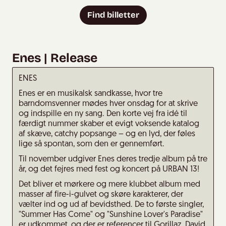
Find billetter
Enes | Release
ENES
Enes er en musikalsk sandkasse, hvor tre
barndomsvenner mødes hver onsdag for at skrive
og indspille en ny sang. Den korte vej fra idé til
færdigt nummer skaber et evigt voksende katalog
af skæve, catchy popsange – og en lyd, der føles
lige så spontan, som den er gennemført.
Til november udgiver Enes deres tredje album på tre
år, og det fejres med fest og koncert på URBAN 13!
Det bliver et mørkere og mere klubbet album med
masser af fire-i-gulvet og skøre karakterer, der
vælter ind og ud af bevidsthed. De to første singler,
"Summer Has Come" og "Sunshine Lover's Paradise"
er udkommet, og der er referencer til Gorillaz, David